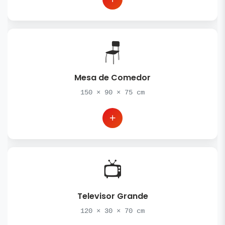
🪑
Mesa de Comedor
150
×
90
×
75
cm
📺
Televisor Grande
120
×
30
×
70
cm