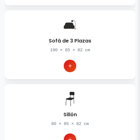
🛋️
Sofá de 3 Plazas
190
×
85
×
82
cm
🪑
Sillón
80
×
85
×
82
cm